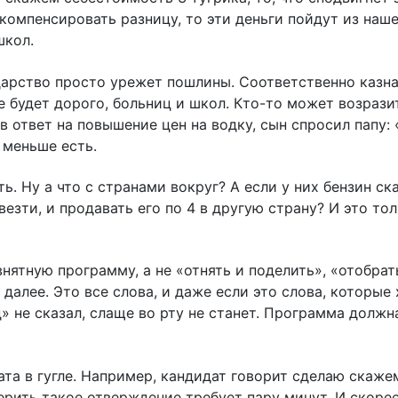
 компенсировать разницу, то эти деньги пойдут из наше
школ.
ударство просто урежет пошлины. Соответственно казн
е будет дорого, больниц и школ. Кто-то может возрази
в ответ на повышение цен на водку, сын спросил папу:
 меньше есть.
ть. Ну а что с странами вокруг? А если у них бензин ск
езти, и продавать его по 4 в другую страну? И это тол
нятную программу, а не «отнять и поделить», «отобрат
далее. Это все слова, и даже если это слова, которые
» не сказал, слаще во рту не станет. Программа должн
та в гугле. Например, кандидат говорит сделаю скаже
верить такое отверждение требует пару минут. И скорее