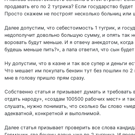
продавать его по 2 тугрика? Если государство будет
Просто скажем не построят несколько больниц или 
Далее допустим, что себестоимость 1 тугрик, и гос
недополучит довольно большую сумму, и опять так н
воровать будут меньше. И я отвечу анекдотом, когда 
будешь меньше пить?», а папа ответил, что сын будет
Ну допустим, что в казне и так все супер и деньги ес
Что мешает им покупать бензин тут без пошлин по 2 в
мне в голову пришло прям сразу.
Собственно статья и призывает думать и требовать в
отдать народу», «создам 100500 рабочих мест» и так 
слушать, нужно понимать, что сколько бы слово «мед
адекватной, конкретной и выполнимой.
Далее статья призывает проверить все слова кандида
Германии, где бензин давно уже по 2 тугрика. И про